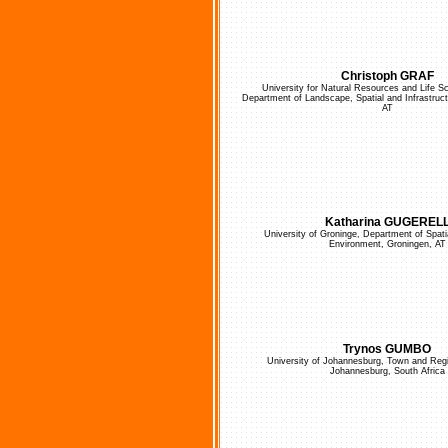
Christoph GRAF
University for Natural Resources and Life S
Department of Landscape, Spatial and Infrastruc
AT
Katharina GUGEREL
University of Groninge, Department of Spati
Environment, Groningen, AT
Trynos GUMBO
University of Johannesburg, Town and Regi
Johannesburg, South Africa