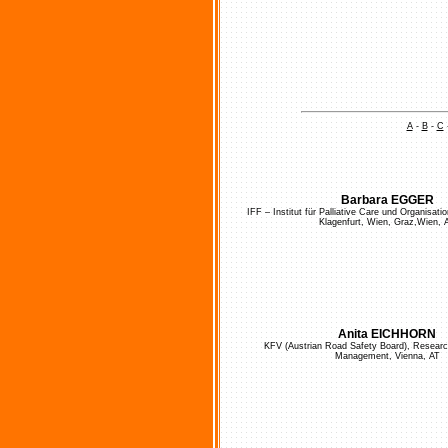
A
-
B
-
C
Barbara EGGER
IFF – Institut für Palliative Care und Organisatio
Klagenfurt, Wien, Graz,Wien, 
Anita EICHHORN
KFV (Austrian Road Safety Board), Resear
Management, Vienna, AT