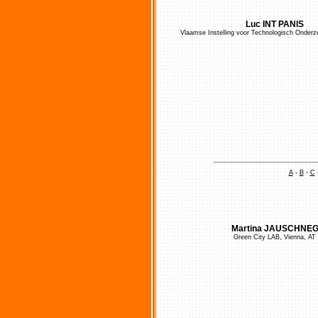
Luc INT PANIS
Vlaamse Instelling voor Technologisch Onderz
A
-
B
-
C
Martina JAUSCHNE
Green City LAB, Vienna, AT