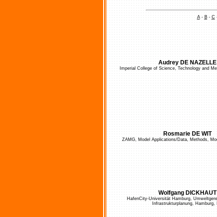
A
-
B
-
C
Audrey DE NAZELLE
Imperial College of Science, Technology and M
Rosmarie DE WIT
ZAMG, Model Applications/Data, Methods, Mod
Wolfgang DICKHAUT
HafenCity-Universität Hamburg, Umweltgere
Infrastrukturplanung, Hamburg,