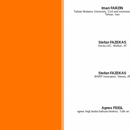
Iman FARZIN
Tarbiat Modares University, Civil and environm
Tehran, Iran
Stefan FAZEKAS
Vocita LVC, Wolfurt, AT
Stefan FAZEKAS
WARP Innovation, Vienna, A
Agnes FEIGL
agnes feigl landschaftsarchitektur, Tulln a