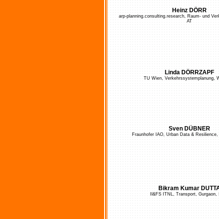
Heinz DÖRR
arp-planning.consulting.research, Raum- und Ve
AT
Linda DÖRRZAPF
TU Wien, Verkehrssystemplanung, W
Sven DÜBNER
Fraunhofer IAO, Urban Data & Resilience, 
Bikram Kumar DUTT
Il&FS ITNL, Transport, Gurgaon, 