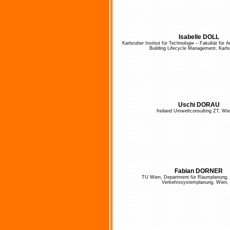
Isabelle DOLL
Karlsruher Institut für Technologie – Fakultät für A
Building Lifecycle Management, Karl
Uschi DORAU
freiland Umweltconsulting ZT, Wie
Fabian DORNER
TU Wien, Department für Raumplanung, 
Verkehrssystemplanung, Wien,