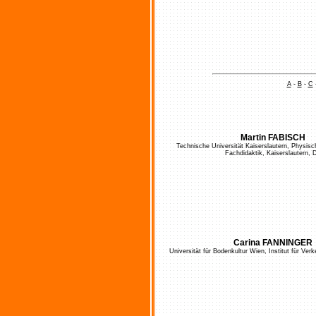
A
-
B
-
C
Martin FABISCH
Technische Universität Kaiserslautern, Physis
Fachdidaktik, Kaiserslautern, 
Carina FANNINGER
Universität für Bodenkultur Wien, Institut für Ve