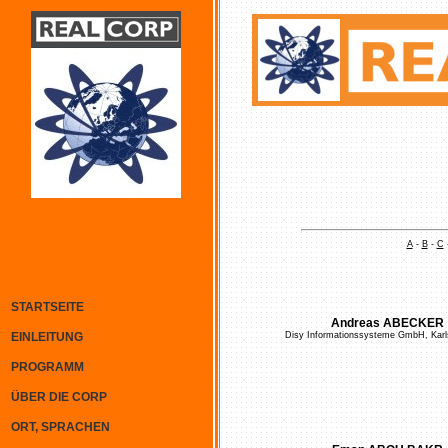
A
-
B
-
C
STARTSEITE
Andreas ABECKER
EINLEITUNG
Disy Informationssysteme GmbH, Karl
PROGRAMM
ÜBER DIE CORP
ORT, SPRACHEN