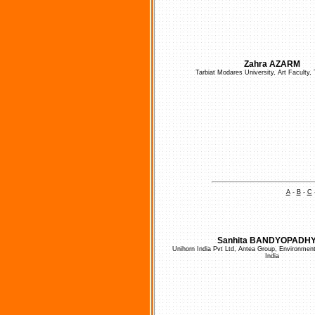
Zahra AZARM
Tarbiat Modares University, Art Faculty, 
A
-
B
-
C
Sanhita BANDYOPADH
Unihorn India Pvt Ltd, Antea Group, Environment
India