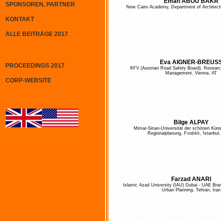
Eman ABOU BAKR
SPONSOREN, PARTNER
New Cairo Academy, Department of Architectu
KONTAKT
ALLE BEITRÄGE 2017
Eva AIGNER-BREUS
PROCEEDINGS 2017
KFV (Austrian Road Safety Board), Resear
Management, Vienna, AT
CORP-WEBSITE
Bilge ALPAY
Mimar-Sinan-Universität der schönen Küns
Regionalplanung, Fındıklı, İstanbul,
Farzad ANARI
Islamic Azad University (IAU) Dubai - UAE Bran
Urban Planning, Tehran, Iran