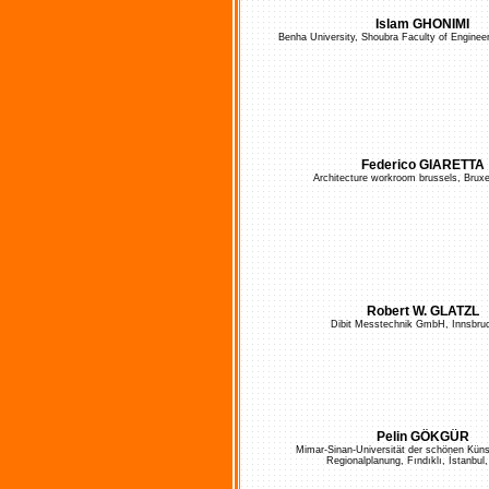
Islam GHONIMI
Benha University, Shoubra Faculty of Engineer
Federico GIARETTA
Architecture workroom brussels, Bruxel
Robert W. GLATZL
Dibit Messtechnik GmbH, Innsbru
Pelin GÖKGÜR
Mimar-Sinan-Universität der schönen Küns
Regionalplanung, Fındıklı, İstanbul,