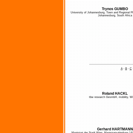
Trynos GUMBO
University of Johannesburg, Town and Regional Pl
Johannesburg, South Africa
A
-
B
-
C
Roland HACKL
tbw research GesmbH, mobility, Wi
Gerhard HARTMANN
Magistrat der Stadt Wien, Magistratsabteilung 14