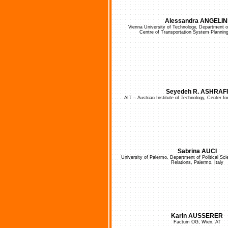
Alessandra ANGELIN
Vienna University of Technology, Department of
Centre of Transportation System Planning
Seyedeh R. ASHRAFI
AIT – Austrian Institute of Technology, Center fo
Sabrina AUCI
University of Palermo, Department of Political Sci
Relations, Palermo, Italy
Karin AUSSERER
Factum OG, Wien, AT