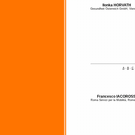
Ilonka HORVATH
Gesundheit Österreich GmbH, Vien
A
-
B
-
C
Francesco IACOROSS
Roma Servizi per la Mobilità, Rome,