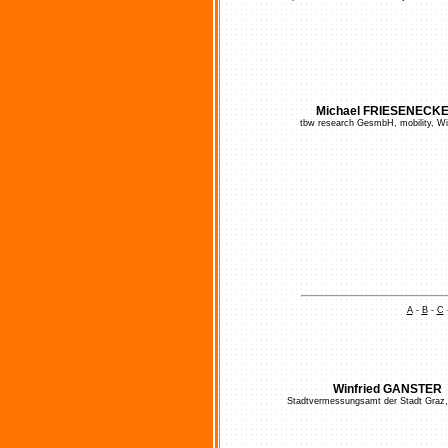
Michael FRIESENECK
tbw research GesmbH, mobility, Wi
A
-
B
-
C
Winfried GANSTER
Stadtvermessungsamt der Stadt Graz,