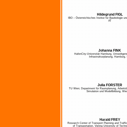
Hildegrund FIGL
IBO – Österreichisches Institut für Baubiologie u
AT
Johanna FINK
HafenCity-Universität Hamburg, Umweltgere
Infrastrukturplanung, Hamburg,
Julia FORSTER
TU Wien; Department für Raumplanung, Arbeitsbe
Simulation und Modellbildung, Wie
Harald FREY
Research Center of Transport Planning and Traffic
of Transportation, Vienna University of Techn